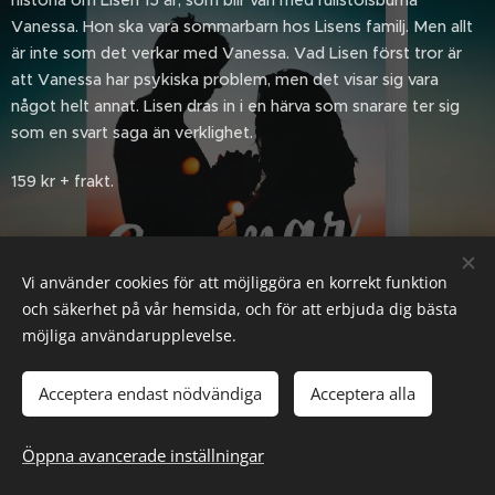
historia om Lisen 15 år, som blir vän med rullstolsburna
Vanessa. Hon ska vara sommarbarn hos Lisens familj. Men allt
är inte som det verkar med Vanessa. Vad Lisen först tror är
att Vanessa har psykiska problem, men det visar sig vara
något helt annat. Lisen dras in i en härva som snarare ter sig
som en svart saga än verklighet.
159 kr + frakt.
Share
Vi använder cookies för att möjliggöra en korrekt funktion
och säkerhet på vår hemsida, och för att erbjuda dig bästa
möjliga användarupplevelse.
Acceptera endast nödvändiga
Acceptera alla
Öppna avancerade inställningar
Skapad med
Webnode
Cookies